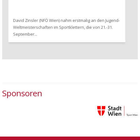
David Zinsler (NFÖ Wien) nahm erstmalig an den Jugend-
Letz
Weltmeisterschaften im Sportklettern, die von 21.-31.
Tiro
September...
Spee
Sponsoren