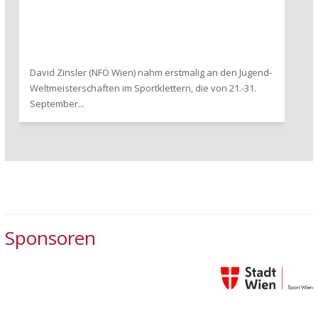
David Zinsler (NFÖ Wien) nahm erstmalig an den Jugend-
Letz
Weltmeisterschaften im Sportklettern, die von 21.-31.
Tiro
September...
Spee
Sponsoren